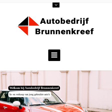
Welkom bij Autobedrijf Brunnenkreef
In- en verkoop van jong gebruikte auto's